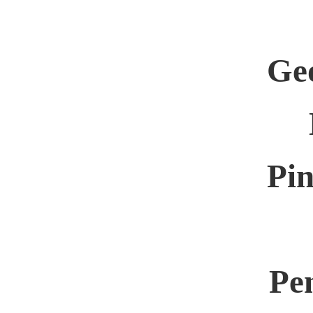
Ge
Pi
Pe